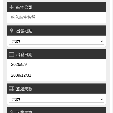
local_airport
航空公司
place
出發地點
出發日期
旅遊天數
attach_money
大約預算