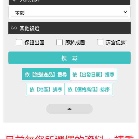
all_inclusive
其他複選
保證出團
即將成團
清倉促銷
依【旅遊產品】搜尋
依【出發日期】搜尋
依【地區】排序
依【價格高低】排序
arrow_drop_up